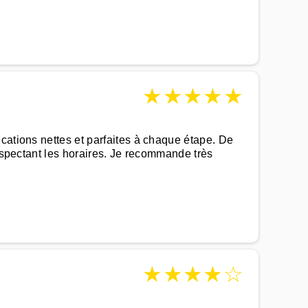
★
★
★
★
★
cations nettes et parfaites à chaque étape. De
respectant les horaires. Je recommande très
★
★
★
★
☆