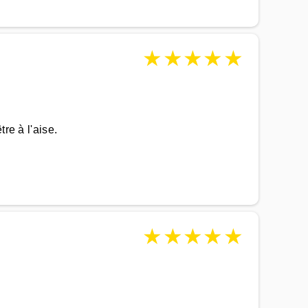
★
★
★
★
★
re à l'aise.
★
★
★
★
★