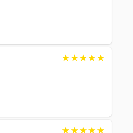
★
★
★
★
★
★
★
★
★
★