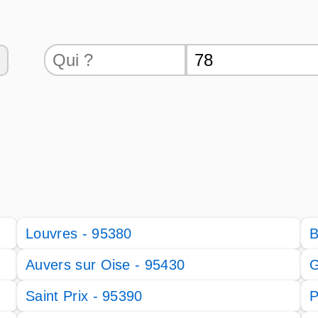
Louvres - 95380
B
Auvers sur Oise - 95430
G
Saint Prix - 95390
P