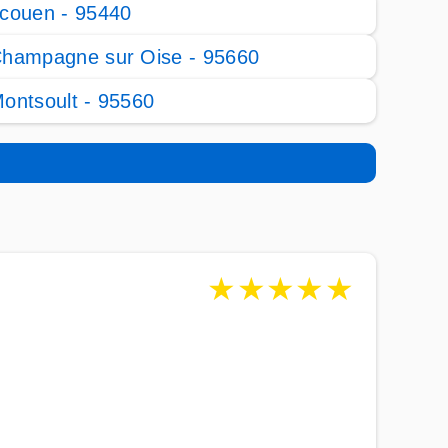
couen - 95440
hampagne sur Oise - 95660
ontsoult - 95560
★
★
★
★
★