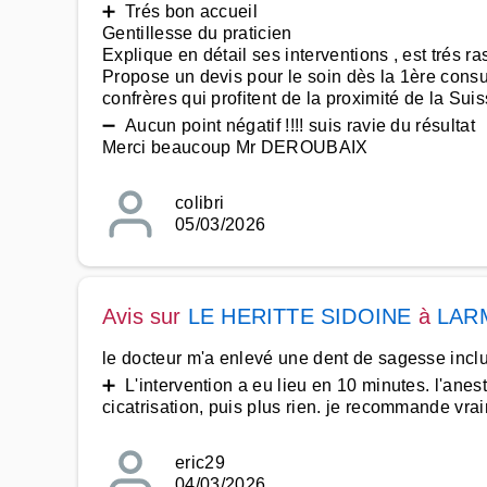
➕ Trés bon accueil
Gentillesse du praticien
Explique en détail ses interventions , est trés ra
Propose un devis pour le soin dès la 1ère consu
confrères qui profitent de la proximité de la Suiss
➖ Aucun point négatif !!!! suis ravie du résultat
Merci beaucoup Mr DEROUBAIX
colibri
05/03/2026
Avis sur
LE HERITTE SIDOINE
à
LAR
le docteur m'a enlevé une dent de sagesse incluse
➕ L'intervention a eu lieu en 10 minutes. l'anes
cicatrisation, puis plus rien. je recommande vra
eric29
04/03/2026