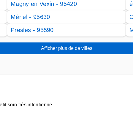
Magny en Vexin - 95420
é
Mériel - 95630
C
Presles - 95590
M
Afficher plus de de villes
tit soin très intentionné