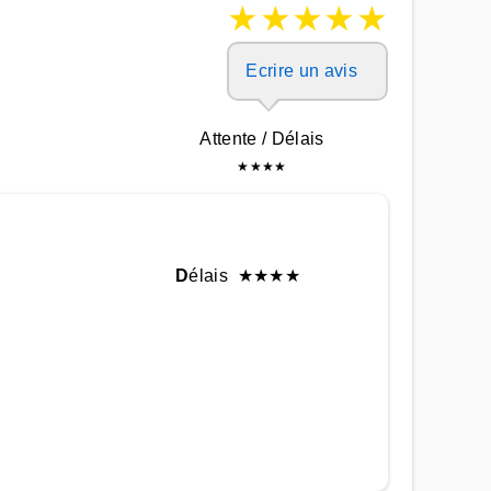
★
★
★
★
★
Ecrire un avis
Attente / Délais
★
★
★
★
D
élais
★
★
★
★