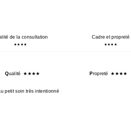
lité de la consultation
Cadre et propreté
★
★
★
★
★
★
★
★
Q
ualité
★
★
★
★
P
ropreté
★
★
★
★
 petit soin très intentionné