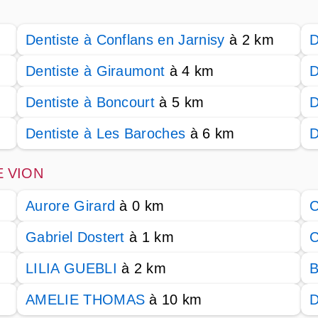
Dentiste à Conflans en Jarnisy
à 2 km
D
Dentiste à Giraumont
à 4 km
D
Dentiste à Boncourt
à 5 km
D
Dentiste à Les Baroches
à 6 km
D
OE VION
Aurore Girard
à 0 km
C
Gabriel Dostert
à 1 km
C
LILIA GUEBLI
à 2 km
B
AMELIE THOMAS
à 10 km
D