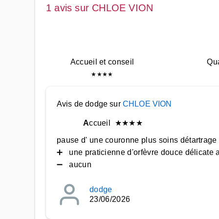
1 avis sur CHLOE VION
Accueil et conseil
Qua
★
★
★
★
Avis de dodge sur
CHLOE VION
A
ccueil
★
★
★
★
pause d' une couronne plus soins détartrage
➕ une praticienne d'orfèvre douce délicate au
➖ aucun
dodge
23/06/2026