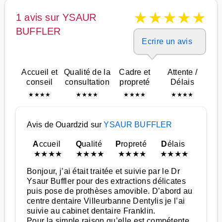
★
★
★
★
★
1 avis sur YSAUR
BUFFLER
Ecrire un avis
Accueil et
Qualité de la
Cadre et
Attente /
conseil
consultation
propreté
Délais
★
★
★
★
★
★
★
★
★
★
★
★
★
★
★
★
Avis de Ouardzid sur
YSAUR BUFFLER
A
ccueil
Q
ualité
P
ropreté
D
élais
★
★
★
★
★
★
★
★
★
★
★
★
★
★
★
★
Bonjour, j’ai était traitée et suivie par le Dr
Ysaur Buffler pour des extractions délicates
puis pose de prothèses amovible. D’abord au
centre dentaire Villeurbanne Dentylis je l’ai
suivie au cabinet dentaire Franklin.
Pour la simple raison qu’elle est compétente,