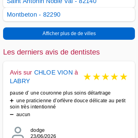
Saint Antonin Noble Val - 82140
Montbeton - 82290
Afficher plus de de villes
Les derniers avis de dentistes
Avis sur
CHLOE VION
à
★
★
★
★
★
LABRY
pause d' une couronne plus soins détartrage
➕ une praticienne d'orfèvre douce délicate au petit
soin très intentionné
➖ aucun
dodge
23/06/2026