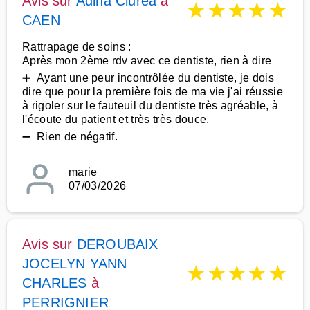
Avis sur
Adina Ciurea
à
★
★
★
★
★
CAEN
Rattrapage de soins :
Après mon 2ème rdv avec ce dentiste, rien à dire
➕ Ayant une peur incontrôlée du dentiste, je dois
dire que pour la première fois de ma vie j'ai réussie
à rigoler sur le fauteuil du dentiste très agréable, à
l'écoute du patient et très très douce.
➖ Rien de négatif.
marie
07/03/2026
Avis sur
DEROUBAIX
JOCELYN YANN
★
★
★
★
★
CHARLES
à
PERRIGNIER