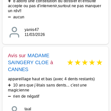
➕ d'abord une constitution du dossier et ensuite
accepte ou pas d'intervenir,surtout ne pas manquer
un rdv!!
➖ aucun
yanis47
11/03/2026
Avis sur
MADAME
★
★
★
★
★
SAINGERY CLOE
à
CANNES
appareillage haut et bas (avec 4 dents restants)
➕ 10 ans que j'étais sans dents... c'est une
magicienne
➖ rien de négatif
taal