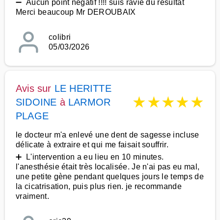
➖ Aucun point négatif !!!! suis ravie du résultat
Merci beaucoup Mr DEROUBAIX
colibri
05/03/2026
Avis sur
LE HERITTE
★
★
★
★
★
SIDOINE
à
LARMOR
PLAGE
le docteur m'a enlevé une dent de sagesse incluse
délicate à extraire et qui me faisait souffrir.
➕ L'intervention a eu lieu en 10 minutes.
l'anesthésie était très localisée. Je n'ai pas eu mal,
une petite gène pendant quelques jours le temps de
la cicatrisation, puis plus rien. je recommande
vraiment.