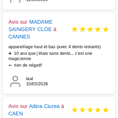
Avis sur
MADAME
★
★
★
★
★
SAINGERY CLOE
à
CANNES
appareillage haut et bas (avec 4 dents restants)
➕ 10 ans que j'étais sans dents... c'est une
magicienne
➖ rien de négatif
taal
10/03/2026
Avis sur
Adina Ciurea
à
★
★
★
★
★
CAEN