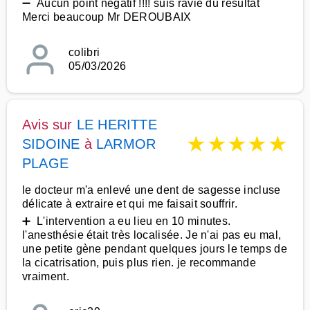
➖ Aucun point négatif !!!! suis ravie du résultat
Merci beaucoup Mr DEROUBAIX
colibri
05/03/2026
Avis sur
LE HERITTE
★
★
★
★
★
SIDOINE
à
LARMOR
PLAGE
le docteur m'a enlevé une dent de sagesse incluse
délicate à extraire et qui me faisait souffrir.
➕ L'intervention a eu lieu en 10 minutes.
l'anesthésie était très localisée. Je n'ai pas eu mal,
une petite gène pendant quelques jours le temps de
la cicatrisation, puis plus rien. je recommande
vraiment.