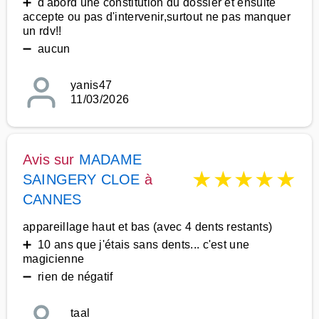
➕ d'abord une constitution du dossier et ensuite
accepte ou pas d'intervenir,surtout ne pas manquer
un rdv!!
➖ aucun
yanis47
11/03/2026
Avis sur
MADAME
★
★
★
★
★
SAINGERY CLOE
à
CANNES
appareillage haut et bas (avec 4 dents restants)
➕ 10 ans que j'étais sans dents... c'est une
magicienne
➖ rien de négatif
taal