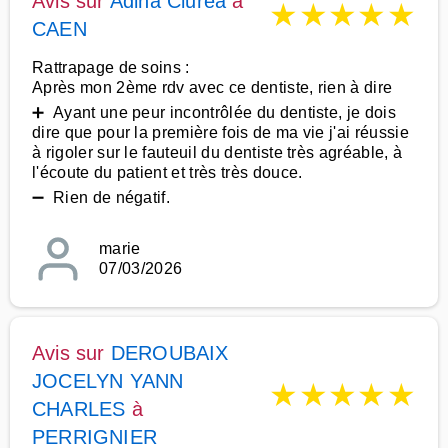
Avis sur
Adina Ciurea
à
★
★
★
★
★
CAEN
Rattrapage de soins :
Après mon 2ème rdv avec ce dentiste, rien à dire
➕ Ayant une peur incontrôlée du dentiste, je dois
dire que pour la première fois de ma vie j'ai réussie
à rigoler sur le fauteuil du dentiste très agréable, à
l'écoute du patient et très très douce.
➖ Rien de négatif.
marie
07/03/2026
Avis sur
DEROUBAIX
JOCELYN YANN
★
★
★
★
★
CHARLES
à
PERRIGNIER