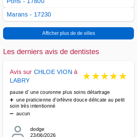
Pons - 17800
Marans - 17230
Afficher plus de de villes
Les derniers avis de dentistes
Avis sur
CHLOE VION
à
★
★
★
★
★
LABRY
pause d' une couronne plus soins détartrage
➕ une praticienne d'orfèvre douce délicate au petit
soin très intentionné
➖ aucun
dodge
23/06/2026