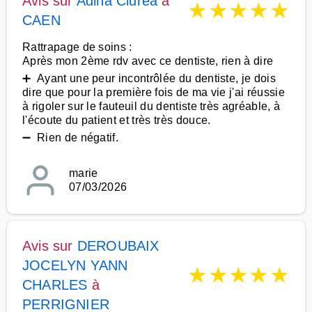
Avis sur
Adina Ciurea
à
★
★
★
★
★
CAEN
Rattrapage de soins :
Après mon 2ème rdv avec ce dentiste, rien à dire
➕ Ayant une peur incontrôlée du dentiste, je dois
dire que pour la première fois de ma vie j'ai réussie
à rigoler sur le fauteuil du dentiste très agréable, à
l'écoute du patient et très très douce.
➖ Rien de négatif.
marie
07/03/2026
Avis sur
DEROUBAIX
JOCELYN YANN
★
★
★
★
★
CHARLES
à
PERRIGNIER