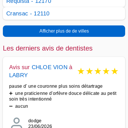
Réquista - 12170
Cransac - 12110
Afficher plus de de villes
Les derniers avis de dentistes
Avis sur
CHLOE VION
à
★
★
★
★
★
LABRY
pause d' une couronne plus soins détartrage
➕ une praticienne d'orfèvre douce délicate au petit
soin très intentionné
➖ aucun
dodge
23/06/2026