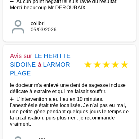
➖ Aucun point négatif !!!! suis ravie du résultat
Merci beaucoup Mr DEROUBAIX
colibri
05/03/2026
Avis sur
LE HERITTE
★
★
★
★
★
SIDOINE
à
LARMOR
PLAGE
le docteur m'a enlevé une dent de sagesse incluse
délicate à extraire et qui me faisait souffrir.
➕ L'intervention a eu lieu en 10 minutes.
l'anesthésie était très localisée. Je n'ai pas eu mal,
une petite gène pendant quelques jours le temps de
la cicatrisation, puis plus rien. je recommande
vraiment.