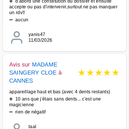
➕ d'abord une constitution du dossier et ensuite
accepte ou pas d'intervenir,surtout ne pas manquer
un rdv!!
➖ aucun
yanis47
11/03/2026
Avis sur
MADAME
★
★
★
★
★
SAINGERY CLOE
à
CANNES
appareillage haut et bas (avec 4 dents restants)
➕ 10 ans que j'étais sans dents... c'est une
magicienne
➖ rien de négatif
taal