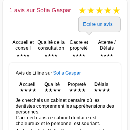
★
★
★
★
★
1 avis sur Sofia Gaspar
Ecrire un avis
Accueil et
Qualité de la
Cadre et
Attente /
conseil
consultation
propreté
Délais
★
★
★
★
★
★
★
★
★
★
★
★
★
★
★
★
Avis de Liline sur
Sofia Gaspar
A
ccueil
Q
ualité
P
ropreté
D
élais
★
★
★
★
★
★
★
★
★
★
★
★
★
★
★
★
Je cherchais un cabinet dentaire où les
dentistes comprennent les appréhensions des
personnes.
L'accueil dans ce cabinet dentaire est
chaleureux et le personnel est souriant.