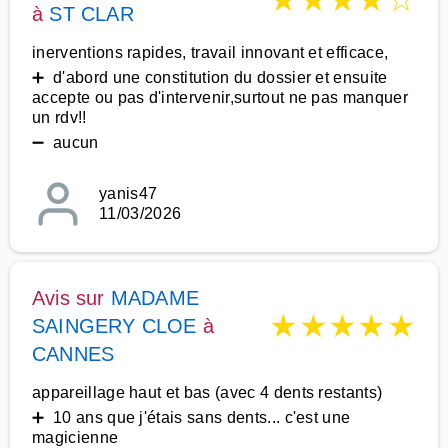
★
★
★
★
☆
à
ST CLAR
inerventions rapides, travail innovant et efficace,
➕ d'abord une constitution du dossier et ensuite
accepte ou pas d'intervenir,surtout ne pas manquer
un rdv!!
➖ aucun
yanis47
11/03/2026
Avis sur
MADAME
★
★
★
★
★
SAINGERY CLOE
à
CANNES
appareillage haut et bas (avec 4 dents restants)
➕ 10 ans que j'étais sans dents... c'est une
magicienne