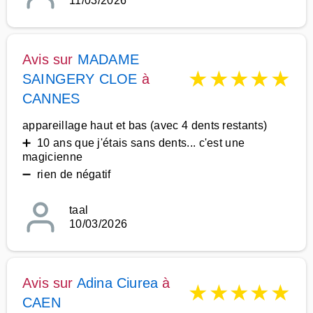
11/03/2026
Avis sur
MADAME
★
★
★
★
★
SAINGERY CLOE
à
CANNES
appareillage haut et bas (avec 4 dents restants)
➕ 10 ans que j'étais sans dents... c'est une
magicienne
➖ rien de négatif
taal
10/03/2026
Avis sur
Adina Ciurea
à
★
★
★
★
★
CAEN