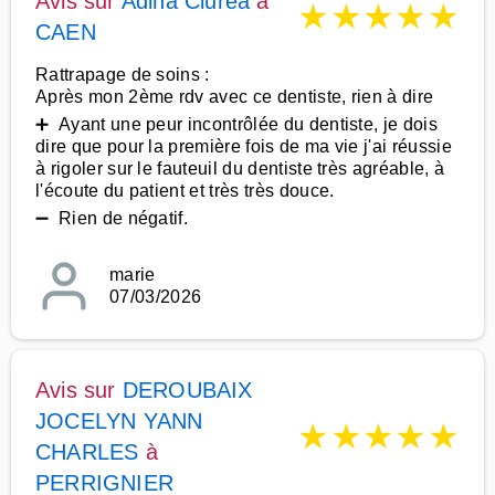
Avis sur
Adina Ciurea
à
★
★
★
★
★
CAEN
Rattrapage de soins :
Après mon 2ème rdv avec ce dentiste, rien à dire
➕ Ayant une peur incontrôlée du dentiste, je dois
dire que pour la première fois de ma vie j'ai réussie
à rigoler sur le fauteuil du dentiste très agréable, à
l'écoute du patient et très très douce.
➖ Rien de négatif.
marie
07/03/2026
Avis sur
DEROUBAIX
JOCELYN YANN
★
★
★
★
★
CHARLES
à
PERRIGNIER