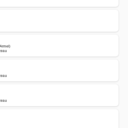
 Armel)
rzeau
rzeau
rzeau