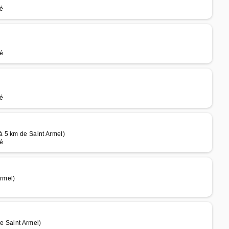
né
né
né
 5 km de Saint Armel)
né
rmel)
e Saint Armel)