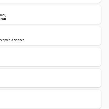
rmel)
rzeau
 acceptée à Vannes