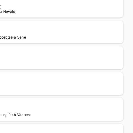
)
ix Noyalo
 acceptée à Séné
 acceptée à Vannes