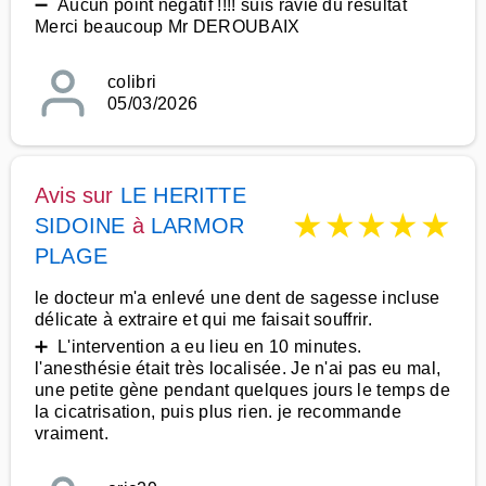
➖ Aucun point négatif !!!! suis ravie du résultat
Merci beaucoup Mr DEROUBAIX
colibri
05/03/2026
Avis sur
LE HERITTE
★
★
★
★
★
SIDOINE
à
LARMOR
PLAGE
le docteur m'a enlevé une dent de sagesse incluse
délicate à extraire et qui me faisait souffrir.
➕ L'intervention a eu lieu en 10 minutes.
l'anesthésie était très localisée. Je n'ai pas eu mal,
une petite gène pendant quelques jours le temps de
la cicatrisation, puis plus rien. je recommande
vraiment.