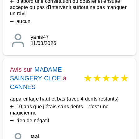
➕ d'abord une constitution du dossier et ensuite
accepte ou pas d'intervenir,surtout ne pas manquer
un rdv!!
➖ aucun
yanis47
11/03/2026
Avis sur
MADAME
★
★
★
★
★
SAINGERY CLOE
à
CANNES
appareillage haut et bas (avec 4 dents restants)
➕ 10 ans que j'étais sans dents... c'est une
magicienne
➖ rien de négatif
taal