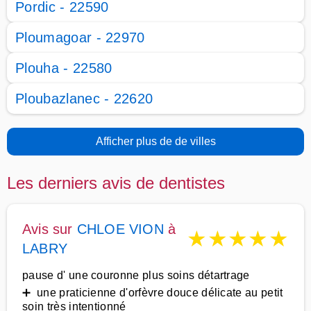
Pordic - 22590
Ploumagoar - 22970
Plouha - 22580
Ploubazlanec - 22620
Afficher plus de de villes
Les derniers avis de dentistes
Avis sur
CHLOE VION
à
★
★
★
★
★
LABRY
pause d' une couronne plus soins détartrage
➕ une praticienne d'orfèvre douce délicate au petit
soin très intentionné