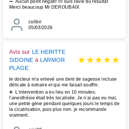
➖ Aucun point négatif !!!! suis ravie du résultat
Merci beaucoup Mr DEROUBAIX
colibri
05/03/2026
Avis sur
LE HERITTE
★
★
★
★
★
SIDOINE
à
LARMOR
PLAGE
le docteur m'a enlevé une dent de sagesse incluse
délicate à extraire et qui me faisait souffrir.
➕ L'intervention a eu lieu en 10 minutes.
l'anesthésie était très localisée. Je n'ai pas eu mal,
une petite gène pendant quelques jours le temps de
la cicatrisation, puis plus rien. je recommande
vraiment.