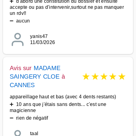
➕ d'abord une constitution du dossier et ensuite
accepte ou pas d'intervenir,surtout ne pas manquer
un rdv!!
➖ aucun
yanis47
11/03/2026
Avis sur
MADAME
★
★
★
★
★
SAINGERY CLOE
à
CANNES
appareillage haut et bas (avec 4 dents restants)
➕ 10 ans que j'étais sans dents... c'est une
magicienne
➖ rien de négatif
taal