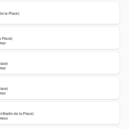
de la Place)
a Place)
umur
lace)
umur
lace)
umur
 Martin de la Place)
gneux