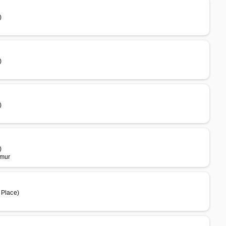
)
)
)
)
umur
 Place)