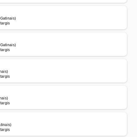
Gatinais)
targis
Gatinais)
targis
nais)
targis
nais)
targis
tinais)
targis