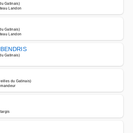
du Gatinais)
hâteau Landon
du Gatinais)
hâteau Landon
 BENDRIS
du Gatinais)
illes du Gatinais)
lemandeur
targis