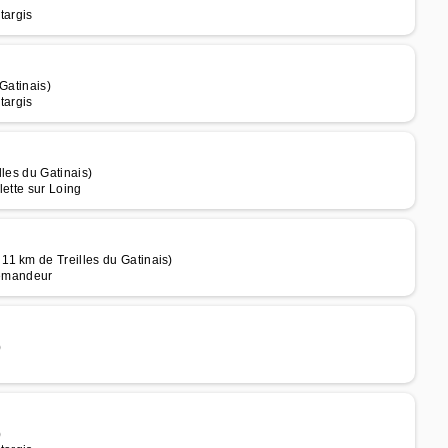
targis
Gatinais)
targis
les du Gatinais)
lette sur Loing
1 km de Treilles du Gatinais)
lemandeur
)
)