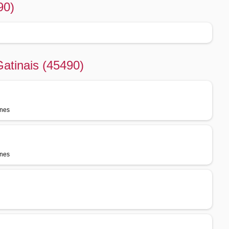
90)
Gatinais (45490)
nnes
nnes