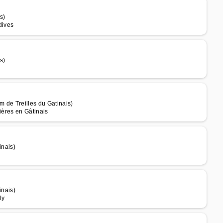
s)
dives
s)
 de Treilles du Gatinais)
ières en Gâtinais
inais)
inais)
ly